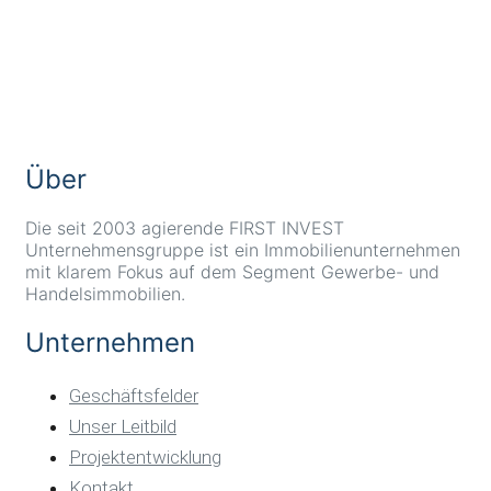
email & Anschrift
office@firstinvest-group.de
Werner-Hilpert-Straße 21
34117 Kassel
Über
Die seit 2003 agierende FIRST INVEST
Unternehmensgruppe ist ein Immobilienunternehmen
mit klarem Fokus auf dem Segment Gewerbe- und
Handelsimmobilien.
Unternehmen
Geschäftsfelder
Unser Leitbild
Projektentwicklung
Kontakt